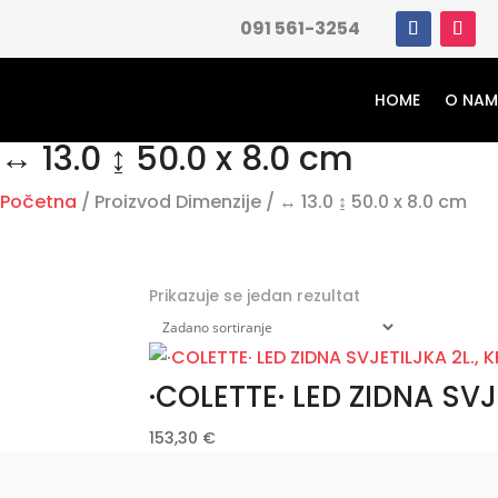
091 561-3254
HOME
O NA
↔ 13.0 ↨ 50.0 x 8.0 cm
Početna
/ Proizvod Dimenzije / ↔ 13.0 ↨ 50.0 x 8.0 cm
Prikazuje se jedan rezultat
·COLETTE· LED ZIDNA SVJ
153,30
€