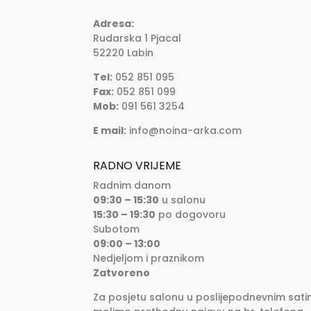
Adresa:
Rudarska 1 Pjacal
52220 Labin
Tel:
052 851 095
Fax:
052 851 099
Mob:
091 561 3254
E mail:
info@noina-arka.com
RADNO VRIJEME
Radnim danom
09:30 – 15:30
u salonu
15:30 – 19:30
po dogovoru
Subotom
09:00 – 13:00
Nedjeljom i praznikom
Zatvoreno
Za posjetu salonu u poslijepodnevnim sati