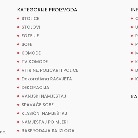
KATEGORIJE PROIZVODA
IN
STOLICE
O
STOLOVI
U
FOTELJE
P
SOFE
P
KOMODE
M
TV KOMODE
K
VITRINE, POLIČARI I POLICE
B
Dekorativna RASVJETA
K
DEKORACIJA
VANJSKI NAMJEŠTAJ
KA
SPAVAĆE SOBE
KLASIČNI NAMJEŠTAJ
NAMJEŠTAJ PO MJERI
RASPRODAJA SA IZLOGA
ma,