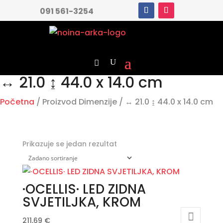
091 561-3254
↔ 21.0 ↨ 44.0 x 14.0 cm
Početna
/ Proizvod Dimenzije / ↔ 21.0 ↨ 44.0 x 14.0 cm
Prikazuje se jedan rezultat
·OCELLIS· LED ZIDNA
SVJETILJKA, KROM
211,69
€