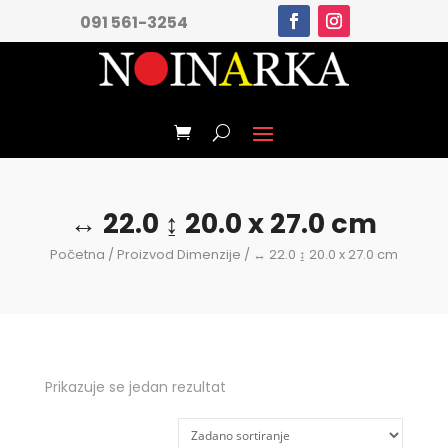
091 561-3254
↔ 22.0 ↨ 20.0 x 27.0 cm
Početna
/ Proizvod Dimenzije / ↔ 22.0 ↨ 20.0 x 27.0 cm
Prikazuje se jedan rezultat