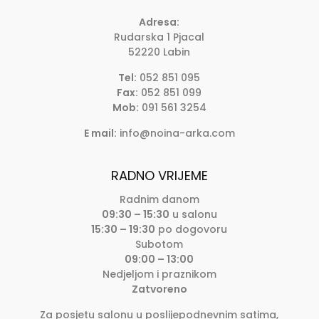
Adresa:
Rudarska 1 Pjacal
52220 Labin
Tel:
052 851 095
Fax:
052 851 099
Mob:
091 561 3254
E mail:
info@noina-arka.com
RADNO VRIJEME
Radnim danom
09:30 – 15:30
u salonu
15:30 – 19:30
po dogovoru
Subotom
09:00 – 13:00
Nedjeljom i praznikom
Zatvoreno
Za posjetu salonu u poslijepodnevnim satima,