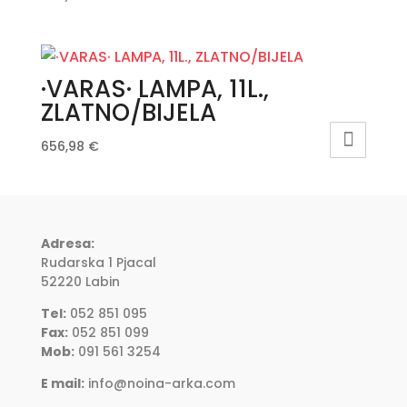
·VARAS· LAMPA, 11L.,
ZLATNO/BIJELA
656,98
€
Adresa:
Rudarska 1 Pjacal
52220 Labin
Tel:
052 851 095
Fax:
052 851 099
Mob:
091 561 3254
E mail:
info@noina-arka.com