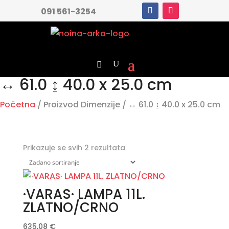
091 561-3254
↔ 61.0 ↨ 40.0 x 25.0 cm
Početna
/ Proizvod Dimenzije / ↔ 61.0 ↨ 40.0 x 25.0 cm
Prikazuje se svih 2 rezultata
·VARAS· LAMPA 11L.
ZLATNO/CRNO
635,08
€