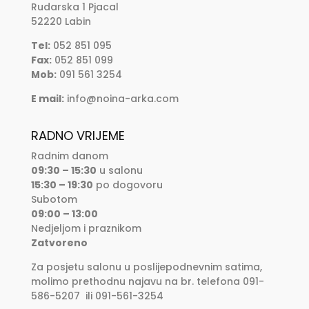
Rudarska 1 Pjacal
52220 Labin
Tel:
052 851 095
Fax:
052 851 099
Mob:
091 561 3254
E mail:
info@noina-arka.com
RADNO VRIJEME
Radnim danom
09:30 – 15:30
u salonu
15:30 – 19:30
po dogovoru
Subotom
09:00 – 13:00
Nedjeljom i praznikom
Zatvoreno
Za posjetu salonu u poslijepodnevnim satima,
molimo prethodnu najavu na br. telefona 091-
586-5207 ili 091-561-3254