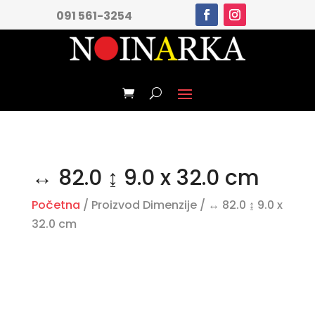
091 561-3254
↔ 82.0 ↨ 9.0 x 32.0 cm
Početna
/ Proizvod Dimenzije / ↔ 82.0 ↨ 9.0 x
32.0 cm