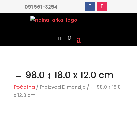
091 561-3254
↔ 98.0 ↨ 18.0 x 12.0 cm
Početna
/ Proizvod Dimenzije / ↔ 98.0 ↨ 18.0
x 12.0 cm