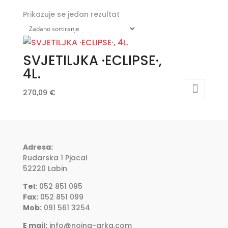
Prikazuje se jedan rezultat
SVJETILJKA ·ECLIPSE·,
4L.
270,09
€
Adresa:
Rudarska 1 Pjacal
52220 Labin
Tel:
052 851 095
Fax:
052 851 099
Mob:
091 561 3254
E mail:
info@noina-arka.com