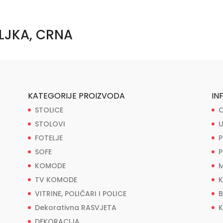
ILJKA, CRNA
KATEGORIJE PROIZVODA
IN
STOLICE
O
STOLOVI
U
FOTELJE
P
SOFE
P
KOMODE
M
TV KOMODE
K
VITRINE, POLIČARI I POLICE
B
Dekorativna RASVJETA
K
DEKORACIJA