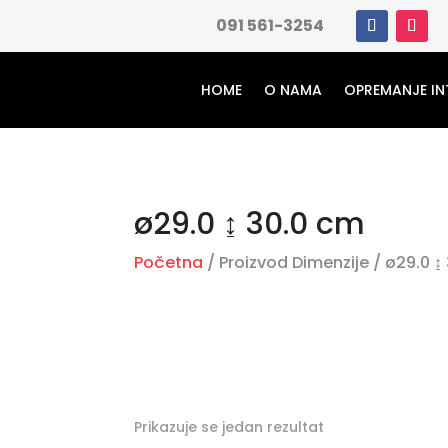
091 561-3254
HOME
O NAMA
OPREMANJE IN
ø29.0 ↨ 30.0 cm
Početna
/ Proizvod Dimenzije / ø29.0 ↨
Prikazuje se jedan rezultat