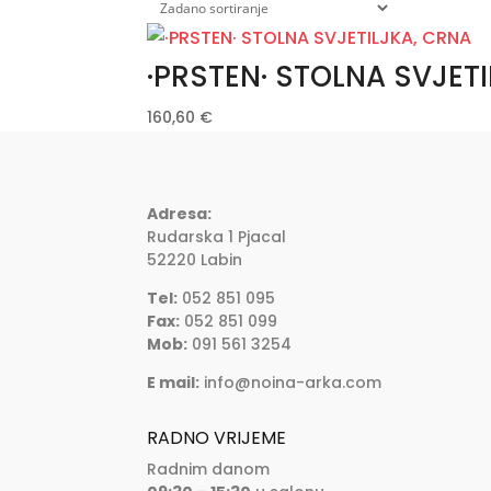
·PRSTEN· STOLNA SVJET
160,60
€
Adresa:
Rudarska 1 Pjacal
52220 Labin
Tel:
052 851 095
Fax:
052 851 099
Mob:
091 561 3254
E mail:
info@noina-arka.com
RADNO VRIJEME
Radnim danom