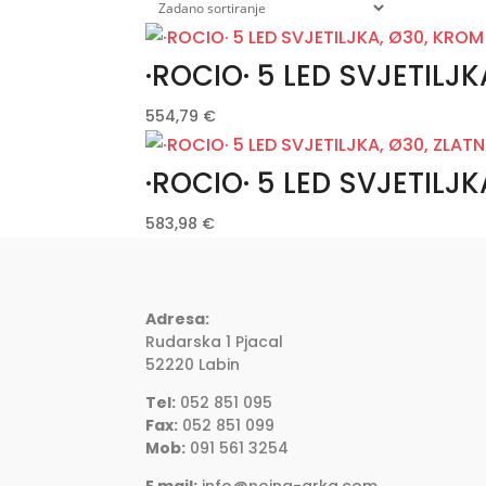
·ROCIO· 5 LED SVJETILJ
554,79
€
·ROCIO· 5 LED SVJETILJK
583,98
€
Adresa:
Rudarska 1 Pjacal
52220 Labin
Tel:
052 851 095
Fax:
052 851 099
Mob:
091 561 3254
E mail:
info@noina-arka.com