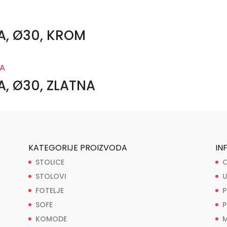
KA, Ø30, KROM
A, Ø30, ZLATNA
KATEGORIJE PROIZVODA
IN
STOLICE
O
STOLOVI
U
FOTELJE
P
SOFE
P
KOMODE
M