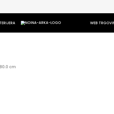
TERIJERA
WEB TRGOVI
 80.0 cm