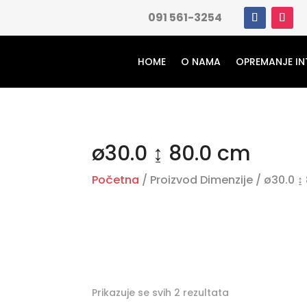
091 561-3254
HOME
O NAMA
OPREMANJE IN
ø30.0 ↨ 80.0 cm
Početna
/ Proizvod Dimenzije / ø30.0 ↨
Prikazuje se svih 2 rezultata