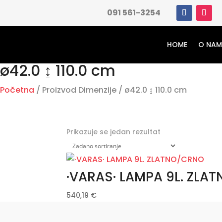
091 561-3254
HOME
O NA
ø42.0 ↨ 110.0 cm
Početna
/ Proizvod Dimenzije / ø42.0 ↨ 110.0 cm
Prikazuje se jedan rezultat
·VARAS· LAMPA 9L. ZLA
540,19
€