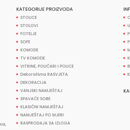
KATEGORIJE PROIZVODA
IN
STOLICE
O
STOLOVI
U
FOTELJE
P
SOFE
P
KOMODE
M
TV KOMODE
K
VITRINE, POLIČARI I POLICE
B
Dekorativna RASVJETA
K
DEKORACIJA
VANJSKI NAMJEŠTAJ
KA
SPAVAĆE SOBE
KLASIČNI NAMJEŠTAJ
NAMJEŠTAJ PO MJERI
RASPRODAJA SA IZLOGA
ma,