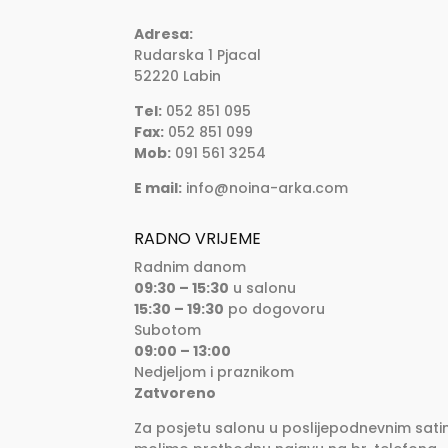
Adresa:
Rudarska 1 Pjacal
52220 Labin
Tel:
052 851 095
Fax:
052 851 099
Mob:
091 561 3254
E mail:
info@noina-arka.com
RADNO VRIJEME
Radnim danom
09:30 – 15:30
u salonu
15:30 – 19:30
po dogovoru
Subotom
09:00 – 13:00
Nedjeljom i praznikom
Zatvoreno
Za posjetu salonu u poslijepodnevnim sati