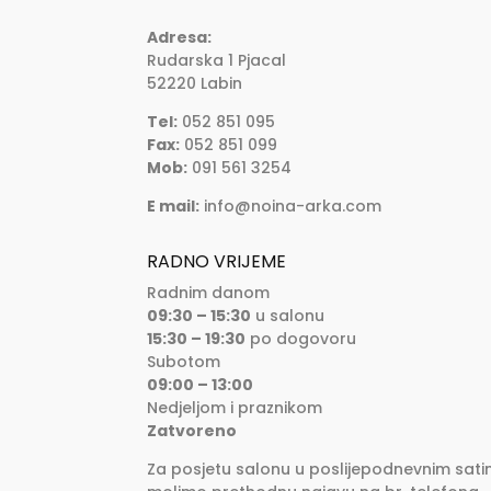
Adresa:
Rudarska 1 Pjacal
52220 Labin
Tel:
052 851 095
Fax:
052 851 099
Mob:
091 561 3254
E mail:
info@noina-arka.com
RADNO VRIJEME
Radnim danom
09:30 – 15:30
u salonu
15:30 – 19:30
po dogovoru
Subotom
09:00 – 13:00
Nedjeljom i praznikom
Zatvoreno
Za posjetu salonu u poslijepodnevnim sati