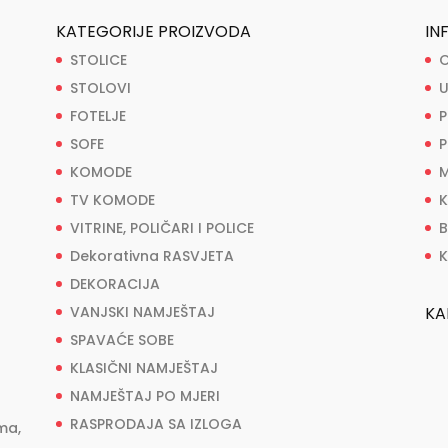
KATEGORIJE PROIZVODA
IN
STOLICE
O
STOLOVI
U
FOTELJE
P
SOFE
P
KOMODE
M
TV KOMODE
K
VITRINE, POLIČARI I POLICE
B
Dekorativna RASVJETA
K
DEKORACIJA
VANJSKI NAMJEŠTAJ
KA
SPAVAĆE SOBE
KLASIČNI NAMJEŠTAJ
NAMJEŠTAJ PO MJERI
RASPRODAJA SA IZLOGA
ma,