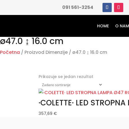
091 561-3254
HOME
O NA
ø47.0 ↨ 16.0 cm
Početna
/ Proizvod Dimenzije / ø47.0 ↨ 16.0 cm
Prikazuje se jedan rezultat
·COLETTE· LED STROPNA
357,69
€