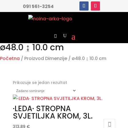
091 561-3254
ø48.0 ↨ 10.0 cm
Početna
/ Proizvod Dimenzije / ø48.0 ↨ 10.0 cm
Prikazuje se jedan rezultat
·LEDA· STROPNA
SVJETILJKA KROM, 3L.
313,89
€