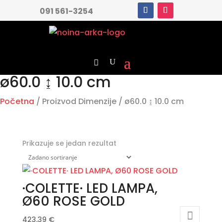
091 561-3254
ø60.0 ↨ 10.0 cm
Početna
/ Proizvod Dimenzije / ø60.0 ↨ 10.0 cm
Prikazuje se jedan rezultat
·COLETTE· LED LAMPA,
Ø60 ROSE GOLD
423,39
€