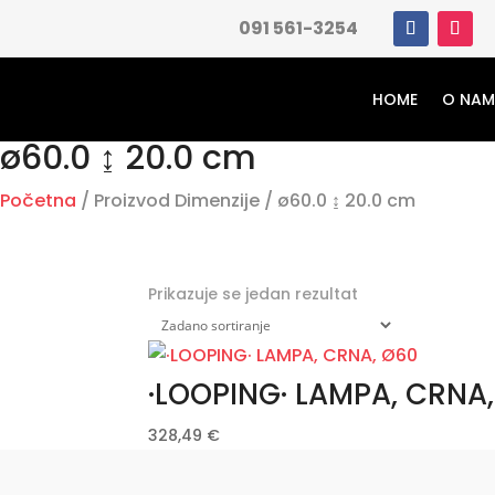
091 561-3254
HOME
O NA
ø60.0 ↨ 20.0 cm
Početna
/ Proizvod Dimenzije / ø60.0 ↨ 20.0 cm
Prikazuje se jedan rezultat
·LOOPING· LAMPA, CRNA
328,49
€