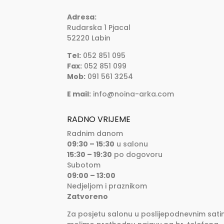
Adresa:
Rudarska 1 Pjacal
52220 Labin
Tel:
052 851 095
Fax:
052 851 099
Mob:
091 561 3254
E mail:
info@noina-arka.com
RADNO VRIJEME
Radnim danom
09:30 – 15:30
u salonu
15:30 – 19:30
po dogovoru
Subotom
09:00 – 13:00
Nedjeljom i praznikom
Zatvoreno
Za posjetu salonu u poslijepodnevnim sati