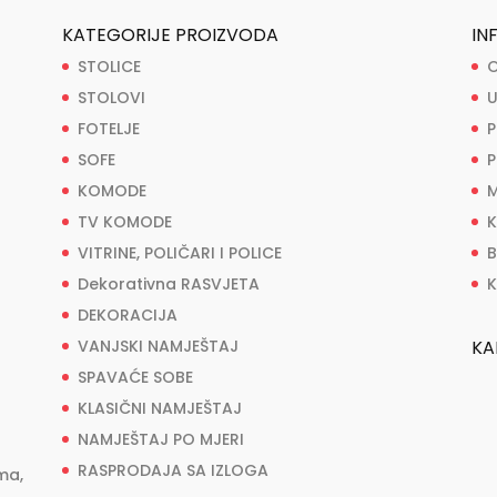
KATEGORIJE PROIZVODA
IN
STOLICE
O
STOLOVI
U
FOTELJE
P
SOFE
P
KOMODE
M
TV KOMODE
K
VITRINE, POLIČARI I POLICE
B
Dekorativna RASVJETA
K
DEKORACIJA
VANJSKI NAMJEŠTAJ
KA
SPAVAĆE SOBE
KLASIČNI NAMJEŠTAJ
NAMJEŠTAJ PO MJERI
RASPRODAJA SA IZLOGA
ma,