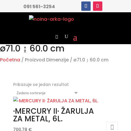
091 561-3254
ø71.0 ↨ 60.0 cm
Početna
/ Proizvod Dimenzije / ø71.0 ↨ 60.0 cm
Prikazuje se jedan rezultat
·MERCURY II· ŽARULJA
ZA METAL, 6L.
700,78
€