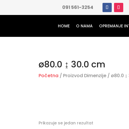
091 561-3254
HOME
O NAMA
OPREMANJE IN
ø80.0 ↨ 30.0 cm
Početna
/ Proizvod Dimenzije / ø80.0 ↨
Prikazuje se jedan rezultat