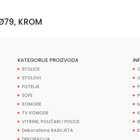
 Ø79, KROM
KATEGORIJE PROIZVODA
IN
STOLICE
O
STOLOVI
U
FOTELJE
P
SOFE
P
KOMODE
M
TV KOMODE
K
VITRINE, POLIČARI I POLICE
B
Dekorativna RASVJETA
K
DEKORACIJA