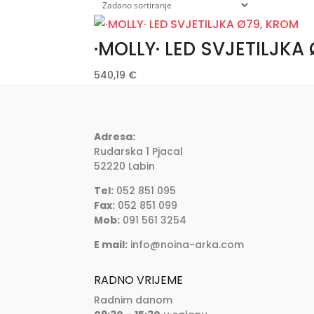
·MOLLY· LED SVJETILJKA
540,19
€
Adresa:
Rudarska 1 Pjacal
52220 Labin
Tel:
052 851 095
Fax:
052 851 099
Mob:
091 561 3254
E mail:
info@noina-arka.com
RADNO VRIJEME
Radnim danom