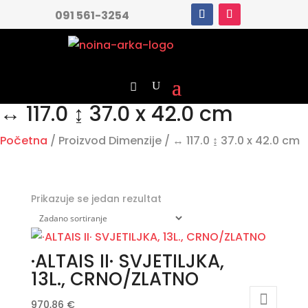
091 561-3254
↔ 117.0 ↨ 37.0 x 42.0 cm
Početna
/ Proizvod Dimenzije / ↔ 117.0 ↨ 37.0 x 42.0 cm
Prikazuje se jedan rezultat
·ALTAIS II· SVJETILJKA,
13L., CRNO/ZLATNO
970,86
€