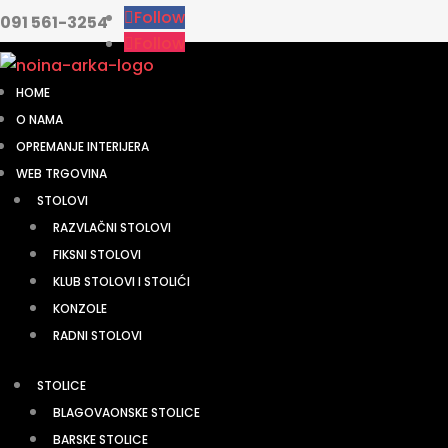
Follow
091 561-3254
Follow
HOME
O NAMA
OPREMANJE INTERIJERA
WEB TRGOVINA
STOLOVI
RAZVLAČNI STOLOVI
FIKSNI STOLOVI
KLUB STOLOVI I STOLIĆI
KONZOLE
RADNI STOLOVI
STOLICE
BLAGOVAONSKE STOLICE
BARSKE STOLICE