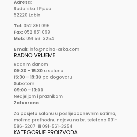
Adresa:
Rudarska 1 Pjacal
52220 Labin
Tel:
052 851 095
Fax:
052 851 099
Mob:
091 561 3254
E mail:
info@noina-arka.com
RADNO VRIJEME
Radnim danom
09:30 – 15:30
u salonu
15:30 – 19:30
po dogovoru
Subotom
09:00 – 13:00
Nedjeljom i praznikom
Zatvoreno
Za posjetu salonu u poslijepodnevnim satima,
molimo prethodnu najavu na br. telefona 091-
586-5207 ili 091-561-3254
KATEGORIJE PROIZVODA