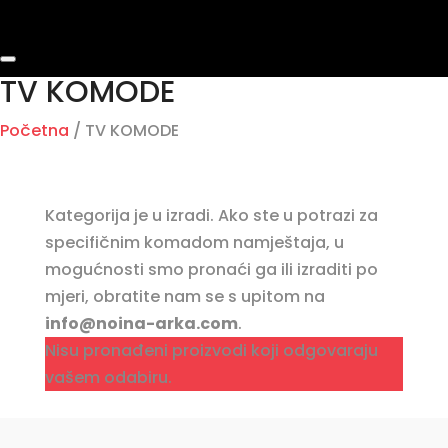
TV KOMODE
Početna
/ TV KOMODE
Kategorija je u izradi. Ako ste u potrazi za
specifičnim komadom namještaja, u
mogućnosti smo pronaći ga ili izraditi po
mjeri, obratite nam se s upitom na
info@noina-arka.com
.
Nisu pronađeni proizvodi koji odgovaraju
vašem odabiru.