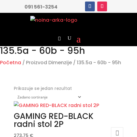
091 561-3254
135.5a - 60b - 95h
Početna
/ Proizvod Dimenzije / 135.5a - 60b - 95h
Prikazuje se jedan rezultat
GAMING RED-BLACK
radni stol 2P
273,75
€