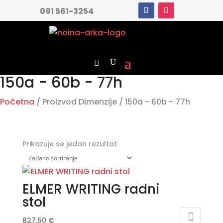
091 561-3254
150a - 60b - 77h
Početna
/ Proizvod Dimenzije / 150a - 60b - 77h
Prikazuje se jedan rezultat
ELMER WRITING radni
stol
827,50
€