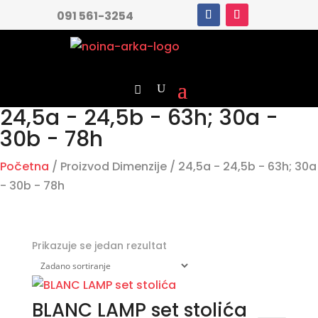
091 561-3254
24,5a - 24,5b - 63h; 30a -
30b - 78h
Početna
/ Proizvod Dimenzije / 24,5a - 24,5b - 63h; 30a
- 30b - 78h
Prikazuje se jedan rezultat
BLANC LAMP set stolića