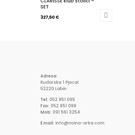
CLARISSE klub stolići –
SET
327,50
€
Adresa:
Rudarska 1 Pjacal
52220 Labin
Tel:
052 851 095
Fax:
052 851 099
Mob:
091 561 3254
E mail:
info@noina-arka.com