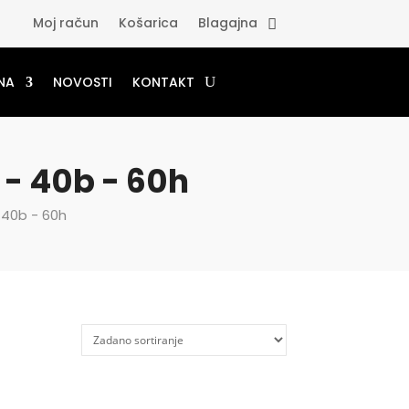
Moj račun
Košarica
Blagajna
NA
NOVOSTI
KONTAKT
 - 40b - 60h
 40b - 60h