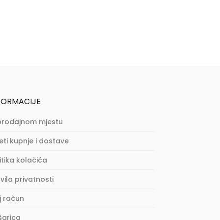
FORMACIJE
prodajnom mjestu
eti kupnje i dostave
itika kolačića
vila privatnosti
j račun
šarica