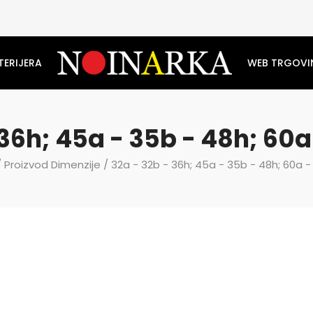
TERIJERA
WEB TRGOVI
 36h; 45a - 35b - 48h; 60a
 Proizvod Dimenzije / 32a - 32b - 36h; 45a - 35b - 48h; 60a -