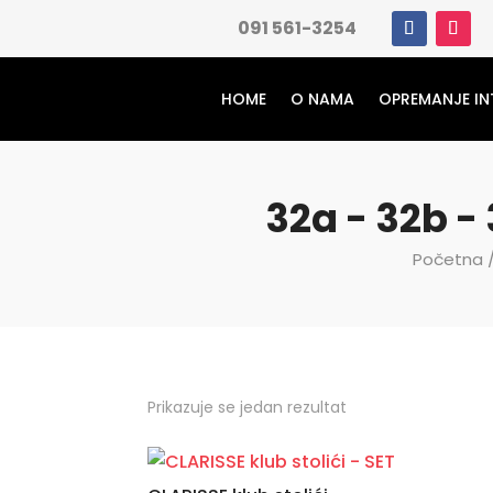
091 561-3254
HOME
O NAMA
OPREMANJE IN
32a - 32b -
Početna
/
Prikazuje se jedan rezultat