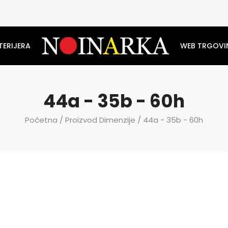
TERIJERA
WEB TRGOVI
44a - 35b - 60h
Početna
/ Proizvod Dimenzije / 44a - 35b - 60h