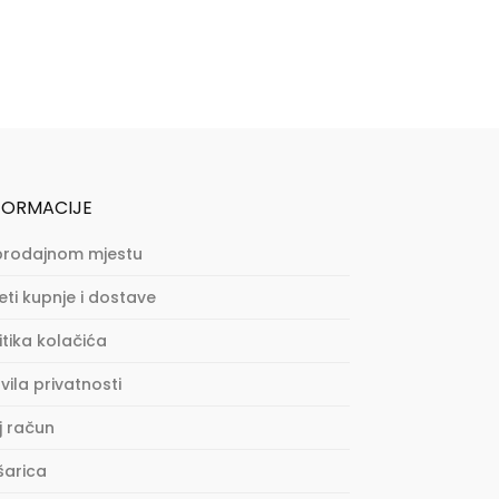
FORMACIJE
prodajnom mjestu
eti kupnje i dostave
itika kolačića
vila privatnosti
j račun
šarica