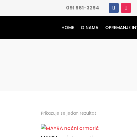
091 561-3254
HOME
O NAMA
OPREMANJE IN
Prikazuje se jedan rezultat