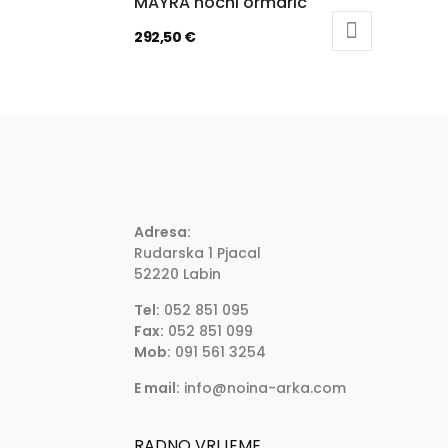
MAYRA noćni ormarić
292,50
€
Adresa:
Rudarska 1 Pjacal
52220 Labin
Tel:
052 851 095
Fax:
052 851 099
Mob:
091 561 3254
E mail:
info@noina-arka.com
RADNO VRIJEME