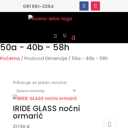
091 561-3254
50a - 40b - 58h
Početna
/ Proizvod Dimenzije / 50a - 40b - 58h
Prikazuje se jedan rezultat
IRIDE GLASS noćni
ormarić
217,50
€