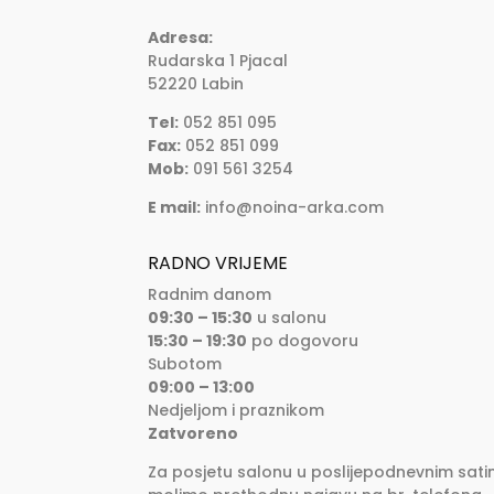
Adresa:
Rudarska 1 Pjacal
52220 Labin
Tel:
052 851 095
Fax:
052 851 099
Mob:
091 561 3254
E mail:
info@noina-arka.com
RADNO VRIJEME
Radnim danom
09:30 – 15:30
u salonu
15:30 – 19:30
po dogovoru
Subotom
09:00 – 13:00
Nedjeljom i praznikom
Zatvoreno
Za posjetu salonu u poslijepodnevnim sati