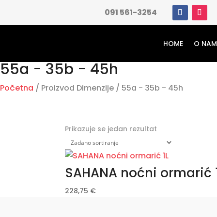
091 561-3254
HOME
O NA
55a - 35b - 45h
Početna
/ Proizvod Dimenzije / 55a - 35b - 45h
Prikazuje se jedan rezultat
SAHANA noćni ormarić 
228,75
€