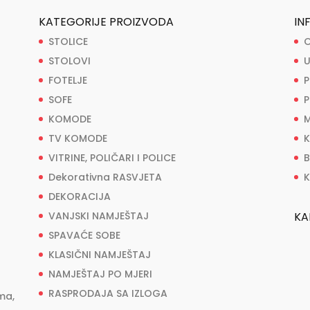
KATEGORIJE PROIZVODA
IN
STOLICE
O
STOLOVI
U
FOTELJE
P
SOFE
P
KOMODE
M
TV KOMODE
K
VITRINE, POLIČARI I POLICE
B
Dekorativna RASVJETA
K
DEKORACIJA
VANJSKI NAMJEŠTAJ
KA
SPAVAĆE SOBE
KLASIČNI NAMJEŠTAJ
NAMJEŠTAJ PO MJERI
RASPRODAJA SA IZLOGA
ma,