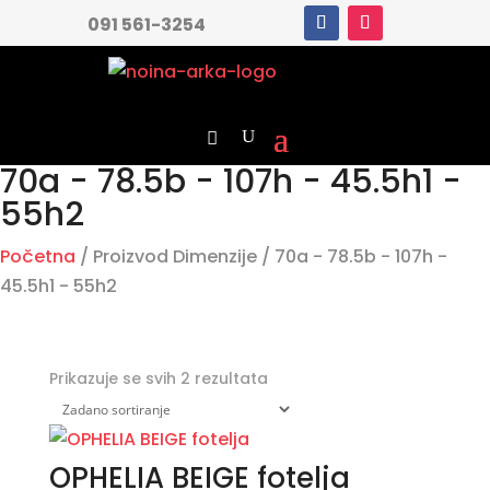
091 561-3254
70a - 78.5b - 107h - 45.5h1 -
55h2
Početna
/ Proizvod Dimenzije / 70a - 78.5b - 107h -
45.5h1 - 55h2
Prikazuje se svih 2 rezultata
OPHELIA BEIGE fotelja