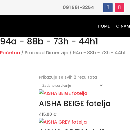
091 561-3254
HOME
O NA
94a - 88b - 73h - 44h1
Početna
/ Proizvod Dimenzije / 94a - 88b - 73h - 44h1
Prikazuje se svih 2 rezultata
AISHA BEIGE fotelja
415,00
€