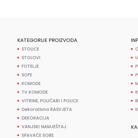
KATEGORIJE PROIZVODA
IN
STOLICE
O
STOLOVI
U
FOTELJE
P
SOFE
P
KOMODE
M
TV KOMODE
K
VITRINE, POLIČARI I POLICE
B
Dekorativna RASVJETA
K
DEKORACIJA
VANJSKI NAMJEŠTAJ
KA
SPAVAĆE SOBE