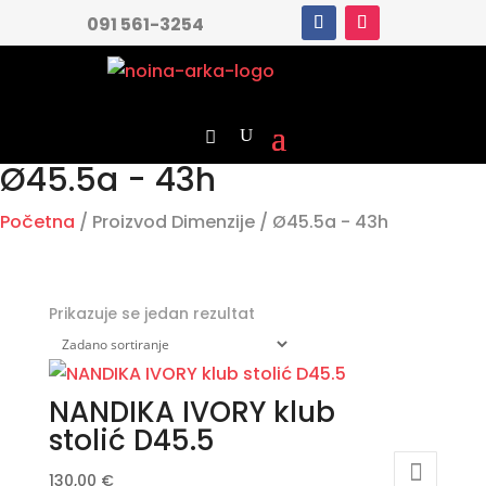
091 561-3254
Ø45.5a - 43h
Početna
/ Proizvod Dimenzije / Ø45.5a - 43h
Prikazuje se jedan rezultat
NANDIKA IVORY klub
stolić D45.5
130,00
€