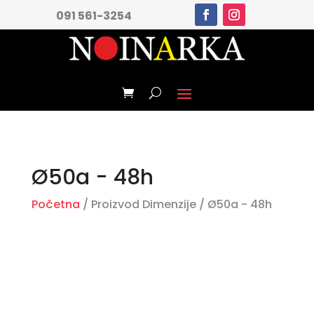
091 561-3254
Ø50a - 48h
Početna
/ Proizvod Dimenzije / Ø50a - 48h