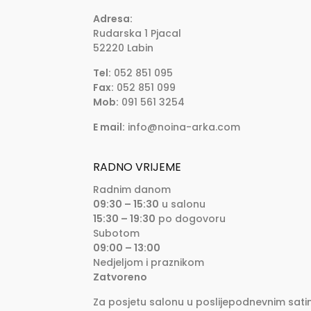
Adresa:
Rudarska 1 Pjacal
52220 Labin
Tel:
052 851 095
Fax:
052 851 099
Mob:
091 561 3254
E mail:
info@noina-arka.com
RADNO VRIJEME
Radnim danom
09:30 – 15:30
u salonu
15:30 – 19:30
po dogovoru
Subotom
09:00 – 13:00
Nedjeljom i praznikom
Zatvoreno
Za posjetu salonu u poslijepodnevnim sati