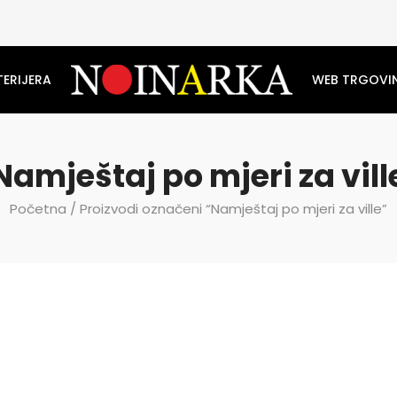
TERIJERA
WEB TRGOVI
Namještaj po mjeri za vill
Početna
/ Proizvodi označeni “Namještaj po mjeri za ville”