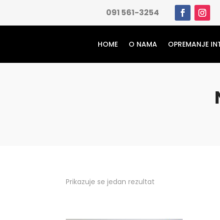
091 561-3254
HOME
O NAMA
OPREMANJE IN
Prikazuje se jedan rezultat