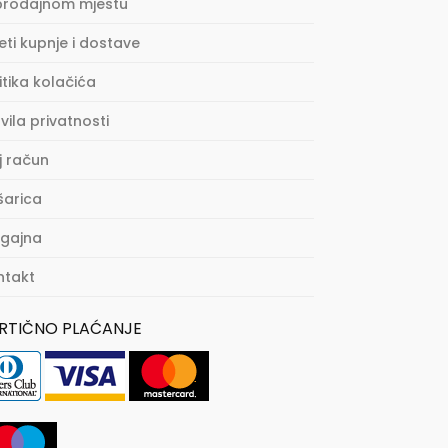
prodajnom mjestu
eti kupnje i dostave
itika kolačića
vila privatnosti
j račun
šarica
agajna
ntakt
RTIČNO PLAĆANJE