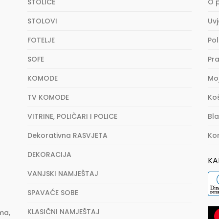
STOLICE
O 
STOLOVI
Uvj
FOTELJE
Pol
SOFE
Pra
KOMODE
Mo
TV KOMODE
Ko
VITRINE, POLIČARI I POLICE
Bl
Dekorativna RASVJETA
Ko
DEKORACIJA
KA
VANJSKI NAMJEŠTAJ
SPAVAĆE SOBE
KLASIČNI NAMJEŠTAJ
ma,