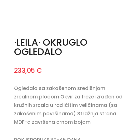
·LEILA· OKRUGLO
OGLEDALO
233,05
€
Ogledalo sa zakošenom središnjom
zrcalnom pločom Okvir za freze izrađen od
kružnih zrcala u različitim veličinama (sa
zakošenim površinama) Stražnja strana
MDF-a završena crnom bojom
ROK ISPORUKE 30-45 DANA