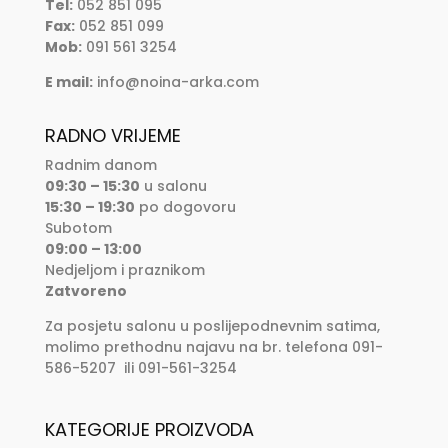
Tel:
052 851 095
Fax:
052 851 099
Mob:
091 561 3254
E mail:
info@noina-arka.com
RADNO VRIJEME
Radnim danom
09:30 – 15:30
u salonu
15:30 – 19:30
po dogovoru
Subotom
09:00 – 13:00
Nedjeljom i praznikom
Zatvoreno
Za posjetu salonu u poslijepodnevnim satima,
molimo prethodnu najavu na br. telefona 091-
586-5207 ili 091-561-3254
KATEGORIJE PROIZVODA