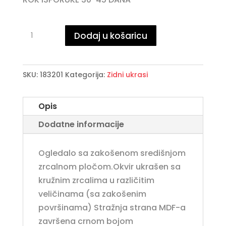
·LEILA·
Dodaj u košaricu
OKRUGLO
OGLEDALO
količina
SKU:
183201
Kategorija:
Zidni ukrasi
Opis
Dodatne informacije
Ogledalo sa zakošenom središnjom
zrcalnom pločom.Okvir ukrašen sa
kružnim zrcalima u različitim
veličinama (sa zakošenim
površinama) Stražnja strana MDF-a
završena crnom bojom