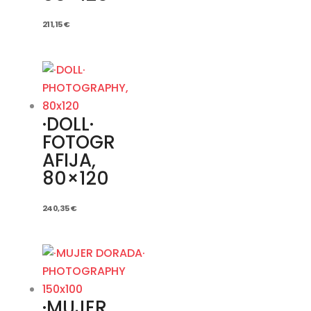
211,15
€
·DOLL·
FOTOGR
AFIJA,
80×120
240,35
€
·MUJER