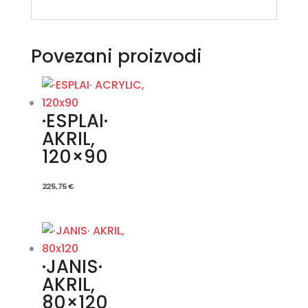
Povezani proizvodi
·ESPLAI·
AKRIL,
120×90
225,75
€
·JANIS·
AKRIL,
80×120