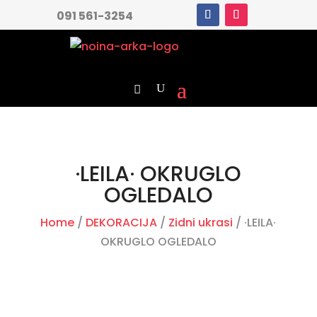
091 561-3254
·LEILA· OKRUGLO
OGLEDALO
Home
/
DEKORACIJA
/
Zidni ukrasi
/ ·LEILA·
OKRUGLO OGLEDALO