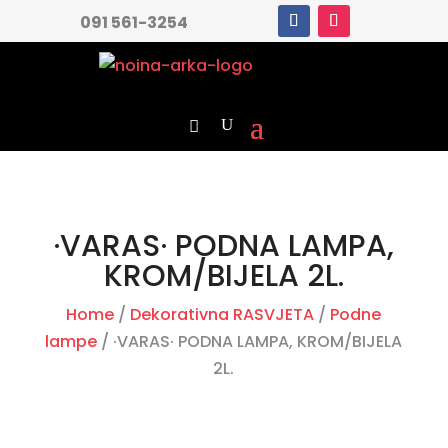
091 561-3254
·VARAS· PODNA LAMPA,
KROM/BIJELA 2L.
Home
/
Dekorativna RASVJETA
/
Podne
lampe
/ ·VARAS· PODNA LAMPA, KROM/BIJELA
2L.