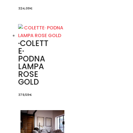
324,09
€
·COLETT
E·
PODNA
LAMPA
ROSE
GOLD
379,59
€