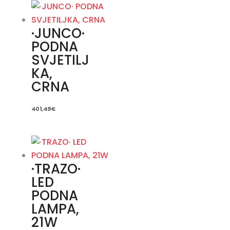
·JUNCO·
PODNA
SVJETILJ
KA,
CRNA
401,49
€
·TRAZO·
LED
PODNA
LAMPA,
21W