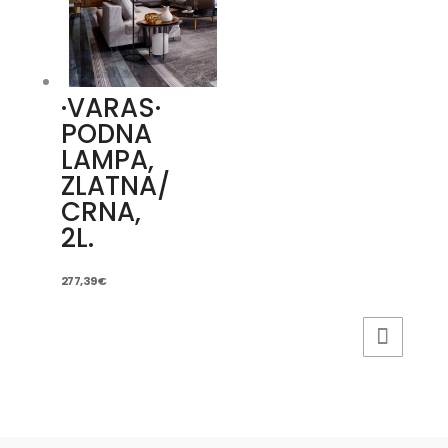
·VARAS·
PODNA
LAMPA,
ZLATNA/
CRNA,
2L.
277,39
€