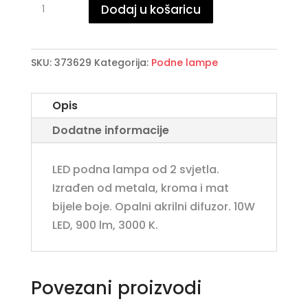
Dodaj u košaricu
PODNA
LAMPA,
KROM/BIJELA
SKU:
373629
Kategorija:
Podne lampe
2L.
količina
Opis
Dodatne informacije
LED podna lampa od 2 svjetla.
Izrađen od metala, kroma i mat
bijele boje. Opalni akrilni difuzor. 10W
LED, 900 lm, 3000 K.
Povezani proizvodi