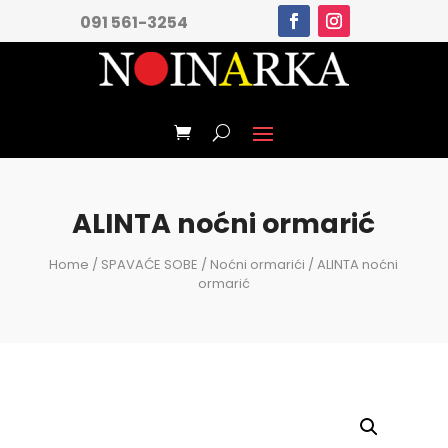
091 561-3254
ALINTA noćni ormarić
Home
/
SPAVAĆE SOBE
/
Noćni ormarići
/ ALINTA noćni
ormarić