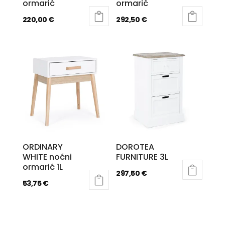
ormarić
ormarić
220,00
€
292,50
€
ORDINARY
DOROTEA
WHITE noćni
FURNITURE 3L
ormarić 1L
297,50
€
53,75
€