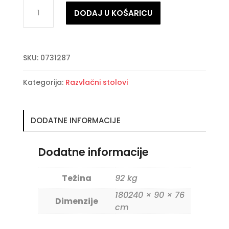
ANJA
DODAJ U KOŠARICU
razvlačni
stol
180-
SKU:
0731287
240X90
količina
Kategorija:
Razvlačni stolovi
DODATNE INFORMACIJE
Dodatne informacije
Težina
92 kg
180240 × 90 × 76
Dimenzije
cm