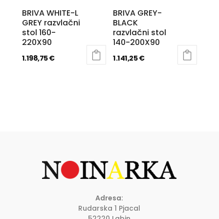
BRIVA WHITE-L
BRIVA GREY-
GREY razvlačni
BLACK
stol 160-
razvlačni stol
220X90
140-200X90
1.198,75
€
1.141,25
€
Adresa:
Rudarska 1 Pjacal
52220 Labin