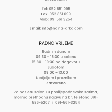
Tel:
052 851 095
Fax:
052 851 099
Mob:
091 561 3254
E mail:
info@noina-arka.com
RADNO VRIJEME
Radnim danom
09:30 – 15:30
u salonu
15:30 – 19:30
po dogovoru
Subotom
09:00 – 13:00
Nedjeljom i praznikom
Zatvoreno
Za posjetu salonu u poslijepodnevnim satima,
molimo prethodnu najavu na br. telefona 091-
586-5207 ili 091-561-3254