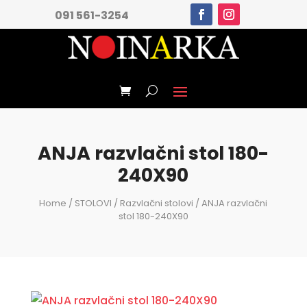
091 561-3254
ANJA razvlačni stol 180-
240X90
Home
/
STOLOVI
/
Razvlačni stolovi
/ ANJA razvlačni
stol 180-240X90