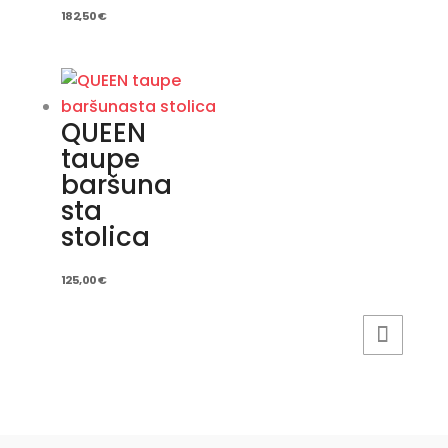
182,50
€
QUEEN
taupe
baršuna
sta
stolica
125,00
€