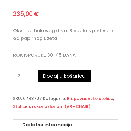
235,00
€
Okvir od bukovog drva. Sjedalo s pletivom
od papirnog užeta.
ROK ISPORUKE 30-45 DANA
ARTEMIA
Dodaj u košaricu
NATURAL
crna
stolica
SKU:
0743727
Kategorije:
Blagovaonske stolice
,
količina
Stolice s rukonaslonom (ARMCHAIR)
Dodatne informacije