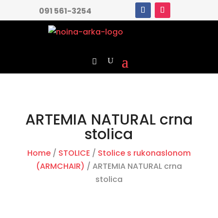
091 561-3254
ARTEMIA NATURAL crna
stolica
Home
/
STOLICE
/
Stolice s rukonaslonom
(ARMCHAIR)
/ ARTEMIA NATURAL crna
stolica