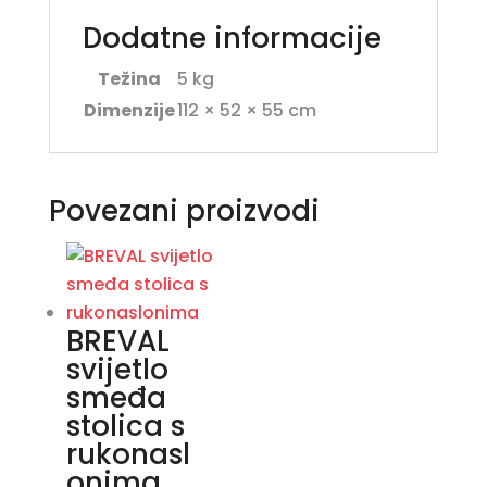
Dodatne informacije
Težina
5 kg
Dimenzije
112 × 52 × 55 cm
Povezani proizvodi
BREVAL
svijetlo
smeđa
stolica s
rukonasl
onima