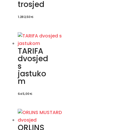
trosjed
1.282,50
€
TARIFA
dvosjed
s
jastuko
m
645,00
€
ORLINS