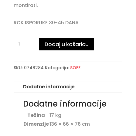
montirati.
ROK ISPORUKE 30-45 DANA
BATILDA
Dodaj u košaricu
BLUE
dvosjed
količina
SKU:
0748284
Kategorija:
SOFE
Dodatne informacije
Dodatne informacije
Težina
17 kg
Dimenzije
136 × 66 × 76 cm