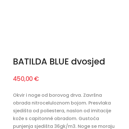
BATILDA BLUE dvosjed
450,00
€
Okvir i noge od borovog drva. Završna
obrada nitroceluloznom bojom. Presvlaka
sjedišta od poliestera, naslon od imitacije
kože s capitonné obradom. Gustoća
punjenja sjedišta 36gk/m3. Noge se moraju