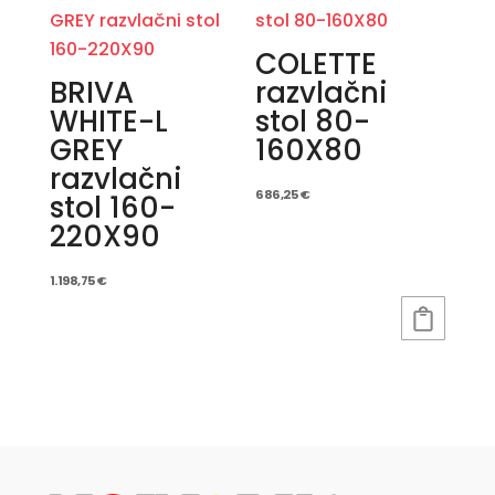
COLETTE
BRIVA
razvlačni
WHITE-L
stol 80-
GREY
160X80
razvlačni
686,25
€
stol 160-
220X90
1.198,75
€