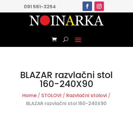
091 561-3254
BLAZAR razvlačni stol
160-240X90
Home
/
STOLOVI
/
Razvlačni stolovi
/
BLAZAR razvlačni stol 160-240X90