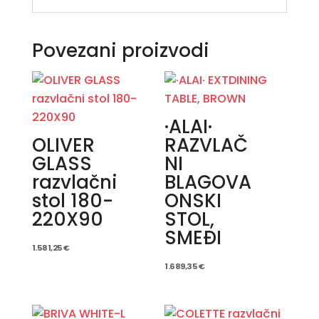
Povezani proizvodi
·ALAI·
OLIVER
RAZVLAČ
GLASS
NI
razvlačni
BLAGOVA
stol 180-
ONSKI
220X90
STOL,
SMEĐI
1.581,25
€
1.689,35
€