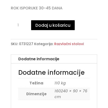
ROK ISPORUKE 30-45 DANA
BLAZAR
Dodaj u košaricu
razvlačni
stol
160-
SKU:
0731227
Kategorija:
Razvlačni stolovi
240X90
količina
Dodatne informacije
Dodatne informacije
Težina
110 kg
160240 × 90 × 76
Dimenzije
cm