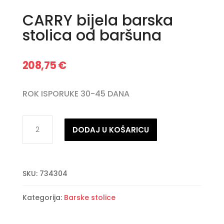
CARRY bijela barska
stolica od baršuna
208,75
€
ROK ISPORUKE 30-45 DANA
CARRY
DODAJ U KOŠARICU
bijela
barska
stolica
SKU:
734304
od
baršuna
Kategorija:
Barske stolice
količina