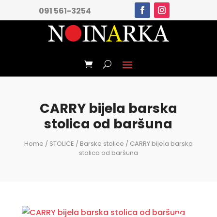
091 561-3254
CARRY bijela barska
stolica od baršuna
Home
/
STOLICE
/
Barske stolice
/ CARRY bijela barska
stolica od baršuna