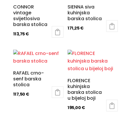
CONNOR
SIENNA siva
vintage
kuhinjska
svijetlosiva
barska stolica
barska stolica
171,25
€
113,75
€
RAFAEL crno-
senf barska
FLORENCE
stolica
kuhinjska
barska stolica
117,50
€
u bijeloj boji
195,00
€