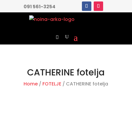
091 561-3254
CATHERINE fotelja
Home
/
FOTELJE
/ CATHERINE fotelja