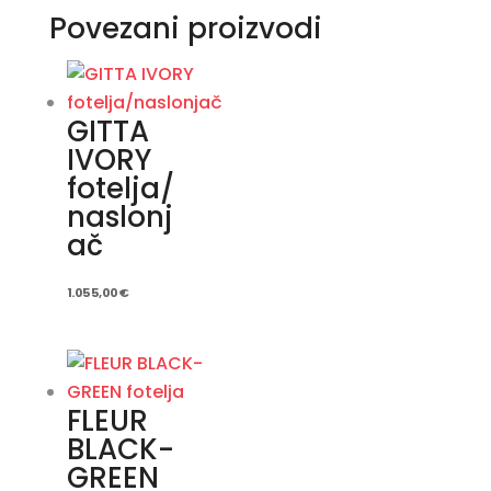
Povezani proizvodi
GITTA
IVORY
fotelja/
naslonj
ač
1.055,00
€
FLEUR
BLACK-
GREEN