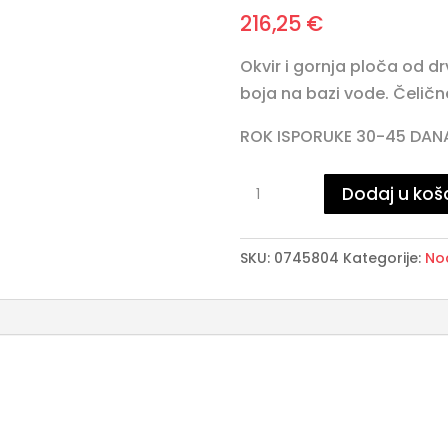
216,25
€
Okvir i gornja ploča od d
boja na bazi vode. Čeličn
ROK ISPORUKE 30-45 DAN
CLARISSE
Dodaj u koš
stolić
1L-
SKU:
0745804
Kategorije:
Noć
1P
količina