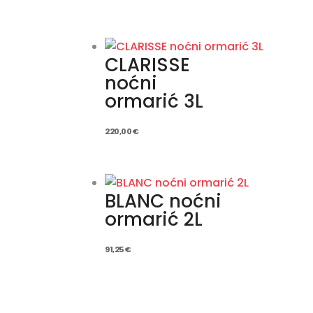
CLARISSE
noćni
ormarić 3L
220,00
€
BLANC noćni
ormarić 2L
91,25
€