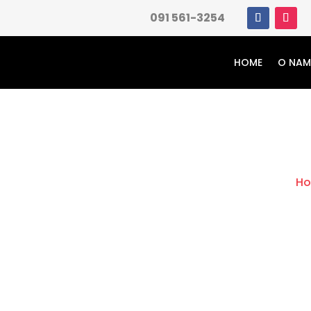
091 561-3254
HOME
O NA
H