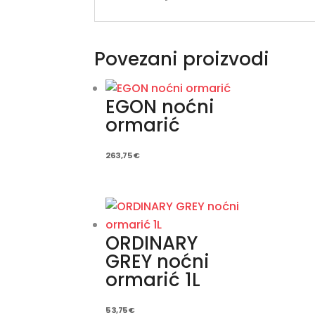
Povezani proizvodi
EGON noćni
ormarić
263,75
€
ORDINARY
GREY noćni
ormarić 1L
53,75
€