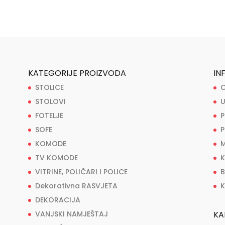
KATEGORIJE PROIZVODA
IN
STOLICE
O
STOLOVI
U
FOTELJE
P
SOFE
P
KOMODE
M
TV KOMODE
K
VITRINE, POLIČARI I POLICE
B
Dekorativna RASVJETA
K
DEKORACIJA
VANJSKI NAMJEŠTAJ
KA