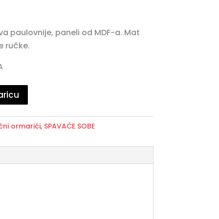
rva paulovnije, paneli od MDF-a. Mat
e ručke.
A
aricu
ni ormarići
,
SPAVAĆE SOBE