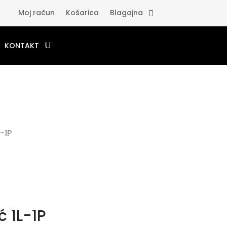
Moj račun
Košarica
Blagajna
KONTAKT
-1P
ć 1L-1P