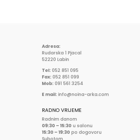
Adresa:
Rudarska 1 Pjacal
52220 Labin
Tel:
052 851 095
Fax:
052 851 099
Mob:
091 561 3254
E mail:
info@noina-arka.com
RADNO VRIJEME
Radnim danom
09:30 – 15:30
u salonu
15:30 – 19:30
po dogovoru
Subotom