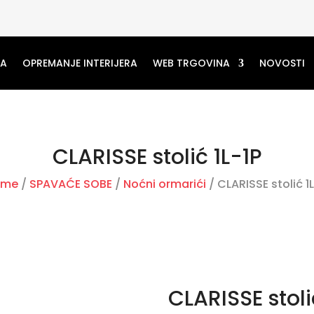
MA
OPREMANJE INTERIJERA
WEB TRGOVINA
NOVOSTI
CLARISSE stolić 1L-1P
ome
/
SPAVAĆE SOBE
/
Noćni ormarići
/ CLARISSE stolić 1L
CLARISSE stoli