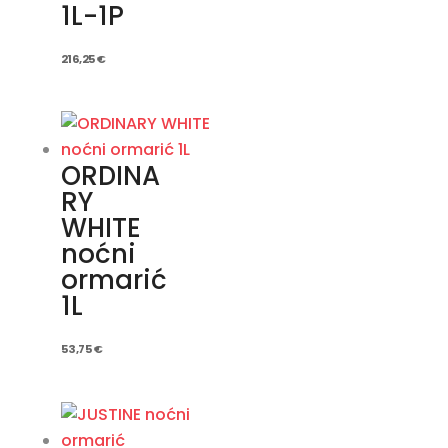
1L-1P
216,25
€
ORDINA
RY
WHITE
noćni
ormarić
1L
53,75
€