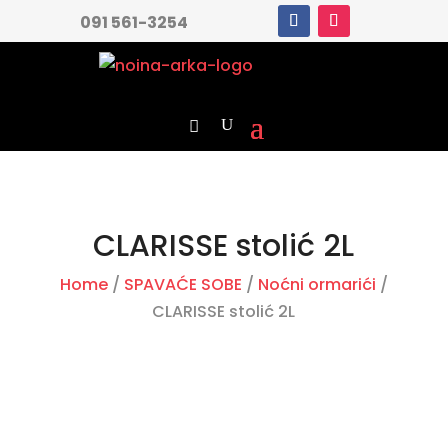
091 561-3254
CLARISSE stolić 2L
Home
/
SPAVAĆE SOBE
/
Noćni ormarići
/
CLARISSE stolić 2L