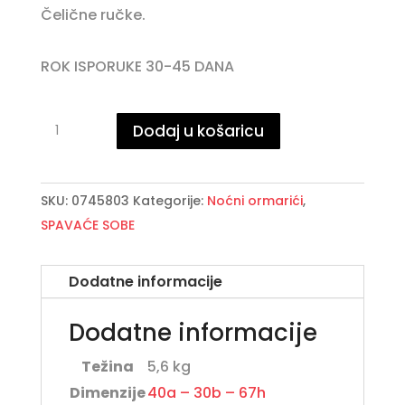
Čelične ručke.
ROK ISPORUKE 30-45 DANA
CLARISSE
Dodaj u košaricu
stolić
2L
količina
SKU:
0745803
Kategorije:
Noćni ormarići
,
SPAVAĆE SOBE
Dodatne informacije
Dodatne informacije
Težina
5,6 kg
Dimenzije
40a – 30b – 67h