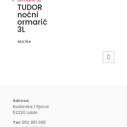
TUDOR
noćni
ormarić
3L
303,75
€
Adresa:
Rudarska 1 Pjacal
52220 Labin
Tel:
052 851 095