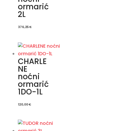
ormarić
2L
376,25
€
CHARLE
NE
noćni
ormarić
1DO-1L
120,00
€