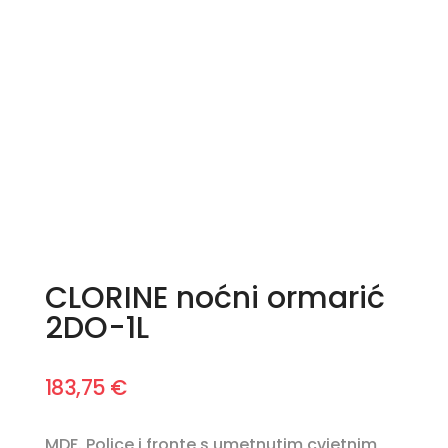
CLORINE noćni ormarić
2DO-1L
183,75
€
MDF. Police i fronte s umetnutim cvjetnim