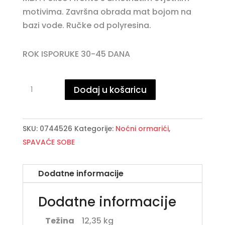
motivima. Završna obrada mat bojom na
bazi vode. Ručke od polyresina.
ROK ISPORUKE 30-45 DANA
CLORINE
Dodaj u košaricu
noćni
ormarić
2DO-
SKU:
0744526
Kategorije:
Noćni ormarići
,
1L
SPAVAĆE SOBE
količina
Dodatne informacije
Dodatne informacije
Težina
12,35 kg