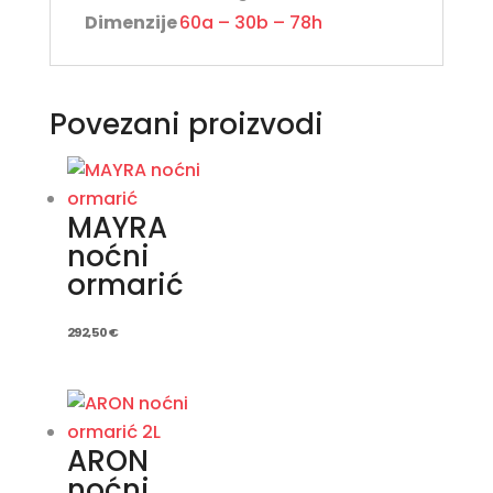
Dimenzije
60a – 30b – 78h
Povezani proizvodi
MAYRA
noćni
ormarić
292,50
€
ARON
noćni