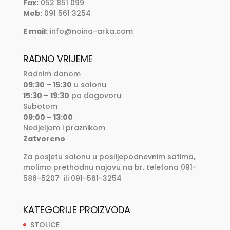
Fax:
052 851 099
Mob:
091 561 3254
E mail:
info@noina-arka.com
RADNO VRIJEME
Radnim danom
09:30 – 15:30
u salonu
15:30 – 19:30
po dogovoru
Subotom
09:00 – 13:00
Nedjeljom i praznikom
Zatvoreno
Za posjetu salonu u poslijepodnevnim satima,
molimo prethodnu najavu na br. telefona 091-
586-5207 ili 091-561-3254
KATEGORIJE PROIZVODA
STOLICE