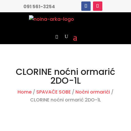
091 561-3254
CLORINE noćni ormarić
2DO-1L
Home
/
SPAVAĆE SOBE
/
Noćni ormarići
/
CLORINE noćni ormarić 2DO-1L