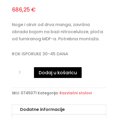
686,25
€
Noge i okvir od drva manga, završna
obrada bojom na bazi nitroceluloze, ploča
od furniranog MDF-a. Potrebna montaža.
ROK ISPORUKE 30-45 DANA
COLETTE
Dodaj u košaricu
razvlačni
stol
80-
SKU:
0745071
Kategorija:
Razvlačni stolovi
160X80
količina
Dodatne informacije