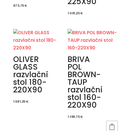
225X90
873,75
€
1.091,25
€
OLIVER
BRIVA
GLASS
POL
razvlačni
BROWN-
stol 180-
TAUP
220X90
razvlačni
stol 160-
1.581,25
€
220X90
1.198,75
€