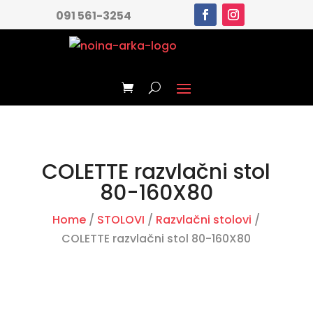
091 561-3254
COLETTE razvlačni stol
80-160X80
Home
/
STOLOVI
/
Razvlačni stolovi
/
COLETTE razvlačni stol 80-160X80