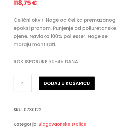
118,75
€
Čelični okvir. Noge od čelika premazanog
epoksi prahom. Punjenje od poliuretanske
pjene. Navlaka 100% poliester. Noge se
moraju montirati.
ROK ISPORUKE 30-45 DANA
CORA
DODAJ U KOŠARICU
crna/tamno
siva
stolica
SKU:
0730122
količina
Kategorija:
Blagovaonske stolice