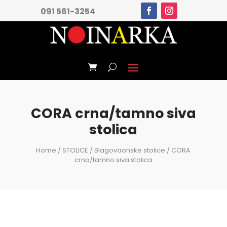
091 561-3254
CORA crna/tamno siva
stolica
Home
/
STOLICE
/
Blagovaonske stolice
/ CORA
crna/tamno siva stolica