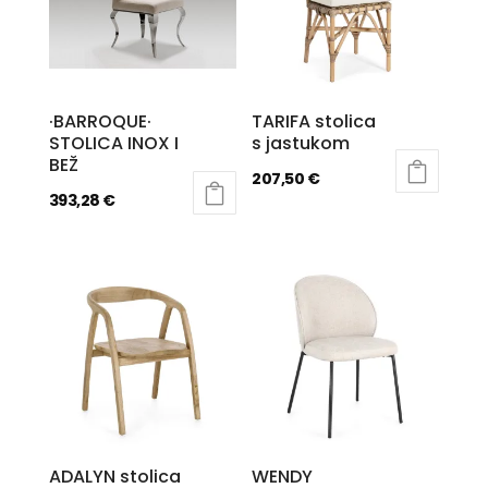
·BARROQUE·
TARIFA stolica
STOLICA INOX I
s jastukom
BEŽ
207,50
€
393,28
€
ADALYN stolica
WENDY