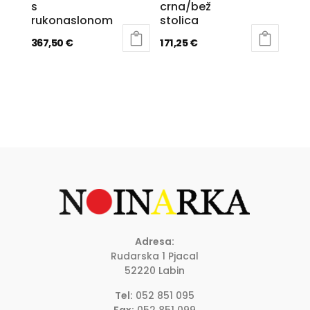
s
crna/bež
rukonaslonom
stolica
367,50
€
171,25
€
Adresa:
Rudarska 1 Pjacal
52220 Labin
Tel:
052 851 095
Fax:
052 851 099