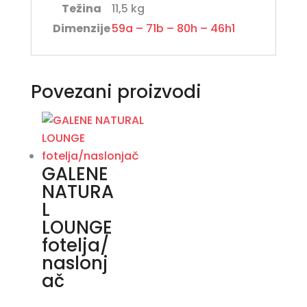
Težina
11,5 kg
Dimenzije
59a – 71b – 80h – 46h1
Povezani proizvodi
GALENE
NATURA
L
LOUNGE
fotelja/
naslonj
ač