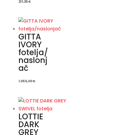
211,25
€
GITTA
IVORY
fotelja/
naslonj
ač
1.055,00
€
LOTTIE
DARK
GREY