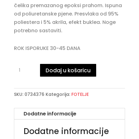
čelika premazanog epoksi prahom. Ispuna
od poliuretanske pjene. Presvlaka od 95%
poliestera i 5% akrila, efekt buklea. Noge
potrebno sastaviti.
ROK ISPORUKE 30-45 DANA
EMERSON
Dodaj u košaricu
IVORY
fotelja
količina
SKU:
0734376
Kategorija:
FOTELJE
Dodatne informacije
Dodatne informacije