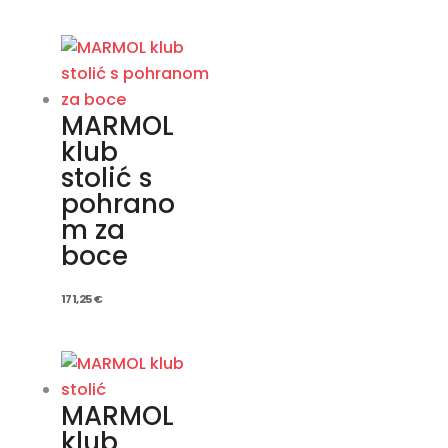
MARMOL
klub
stolić s
pohrano
m za
boce
171,25
€
MARMOL
klub