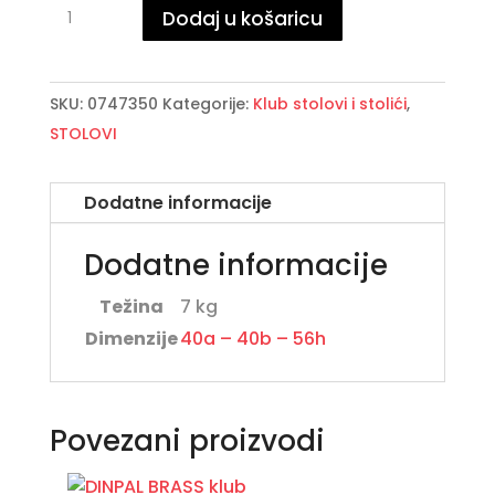
ESPIRAL
Dodaj u košaricu
COIN
klub
stolić
SKU:
0747350
Kategorije:
Klub stolovi i stolići
,
40X40
STOLOVI
količina
Dodatne informacije
Dodatne informacije
Težina
7 kg
Dimenzije
40a – 40b – 56h
Povezani proizvodi