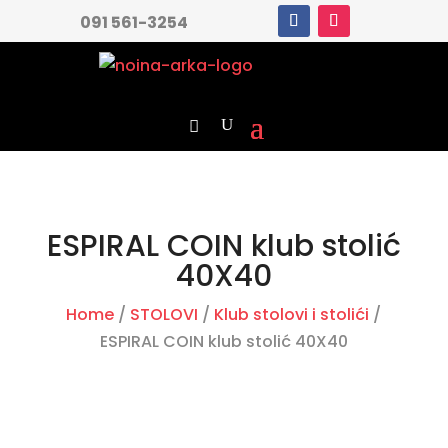
091 561-3254
ESPIRAL COIN klub stolić
40X40
Home
/
STOLOVI
/
Klub stolovi i stolići
/
ESPIRAL COIN klub stolić 40X40