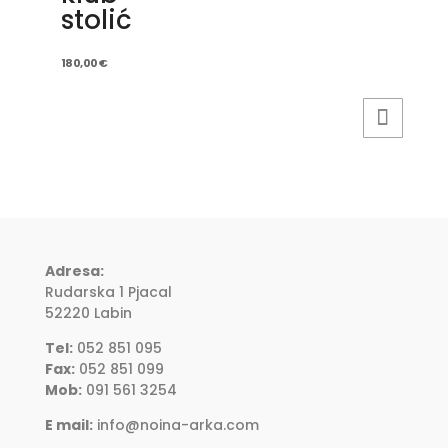
stolić
180,00
€
Adresa:
Rudarska 1 Pjacal
52220 Labin
Tel:
052 851 095
Fax:
052 851 099
Mob:
091 561 3254
E mail:
info@noina-arka.com