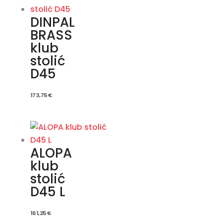
DINPAL
BRASS
klub
stolić
D45
173,75
€
ALOPA
klub
stolić
D45 L
161,25
€