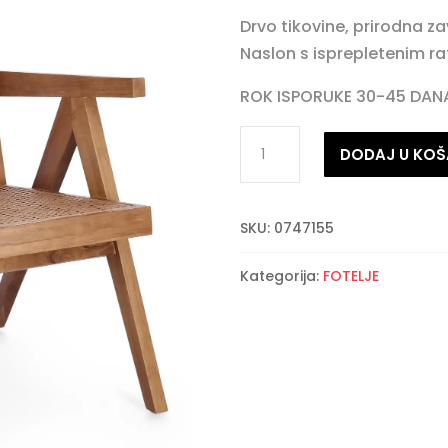
Drvo tikovine, prirodna z
Naslon s isprepletenim r
ROK ISPORUKE 30-45 DAN
GALIA
DODAJ U KOŠ
NATURAL
LOUNGE
fotelja
SKU:
0747155
količina
Kategorija:
FOTELJE