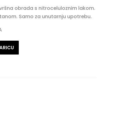
avršna obrada s nitroceluloznim lakom.
atanom. Samo za unutarnju upotrebu.
A
ARICU