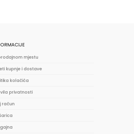
FORMACIJE
prodajnom mjestu
eti kupnje i dostave
itika kolačića
vila privatnosti
j račun
šarica
agajna