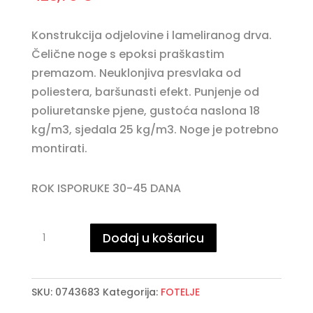
Konstrukcija odjelovine i lameliranog drva.
Čelične noge s epoksi praškastim
premazom. Neuklonjiva presvlaka od
poliestera, baršunasti efekt. Punjenje od
poliuretanske pjene, gustoća naslona 18
kg/m3, sjedala 25 kg/m3. Noge je potrebno
montirati.
ROK ISPORUKE 30-45 DANA
GILIOLA
Dodaj u košaricu
LIGHT
GREY
fotelja
SKU:
0743683
Kategorija:
FOTELJE
količina