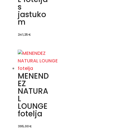
s
jastuko
m
241,25
€
MENEND
EZ
NATURA
L
LOUNGE
fotelja
395,00
€