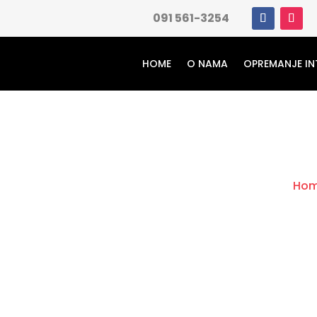
091 561-3254
HOME
O NAMA
OPREMANJE IN
Ho