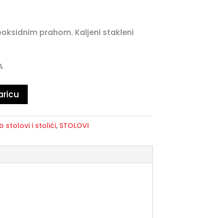
poksidnim prahom. Kaljeni stakleni
A
aricu
b stolovi i stolići
,
STOLOVI