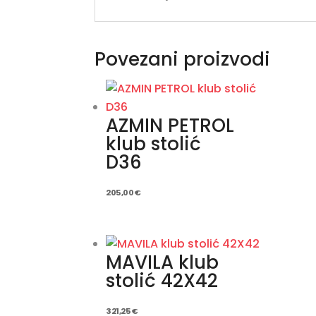
Povezani proizvodi
AZMIN PETROL
klub stolić
D36
205,00
€
MAVILA klub
stolić 42X42
321,25
€