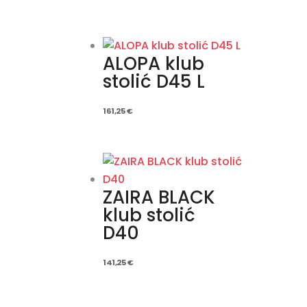
ALOPA klub
stolić D45 L
161,25
€
ZAIRA BLACK
klub stolić
D40
141,25
€