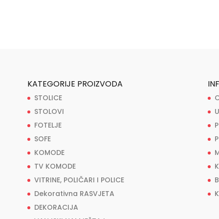
KATEGORIJE PROIZVODA
IN
STOLICE
O
STOLOVI
U
FOTELJE
P
SOFE
P
KOMODE
M
TV KOMODE
K
VITRINE, POLIČARI I POLICE
B
Dekorativna RASVJETA
K
DEKORACIJA