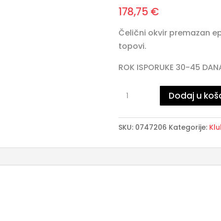
178,75
€
Čelični okvir premazan e
topovi.
ROK ISPORUKE 30-45 DAN
HYDRA
Dodaj u koš
klub
stolić
SKU:
0747206
Kategorije:
Klu
40X40
količina