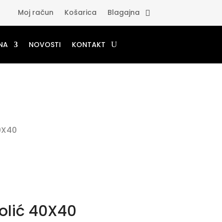
Moj račun
Košarica
Blagajna
NA
NOVOSTI
KONTAKT
0X40
olić 40X40