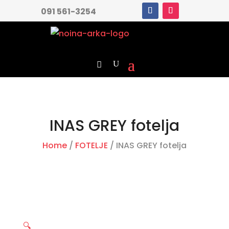
091 561-3254
INAS GREY fotelja
Home
/
FOTELJE
/ INAS GREY fotelja
🔍