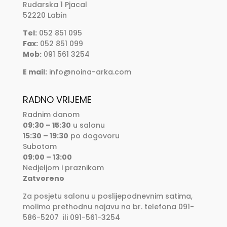
Rudarska 1 Pjacal
52220 Labin
Tel:
052 851 095
Fax:
052 851 099
Mob:
091 561 3254
E mail:
info@noina-arka.com
RADNO VRIJEME
Radnim danom
09:30 – 15:30
u salonu
15:30 – 19:30
po dogovoru
Subotom
09:00 – 13:00
Nedjeljom i praznikom
Zatvoreno
Za posjetu salonu u poslijepodnevnim satima,
molimo prethodnu najavu na br. telefona 091-
586-5207 ili 091-561-3254