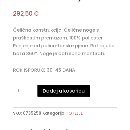
292,50
€
Čelična konstrukcija. Čelične noge s
praškastim premazom. 100% poliester
Punjenje od poliuretanske pjene. Rotirajuća
baza 360°. Noge je potrebno montirati.
ROK ISPORUKE 30-45 DANA
INAS
Dodaj u košaricu
GREY
fotelja
količina
SKU:
0735258
Kategorija:
FOTELJE