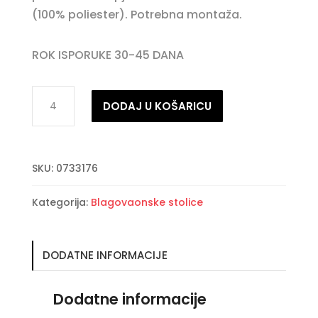
(100% poliester). Potrebna montaža.
ROK ISPORUKE 30-45 DANA
IRELIA
DODAJ U KOŠARICU
taupe
baršunasta
stolica
SKU:
0733176
količina
Kategorija:
Blagovaonske stolice
DODATNE INFORMACIJE
Dodatne informacije