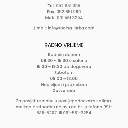
Tel:
052 851 095
Fax:
052 851 099
Mob:
091 561 3254
E mail:
info@noina-arka.com
RADNO VRIJEME
Radnim danom
09:30 – 15:30
u salonu
15:30 – 19:30
po dogovoru
Subotom
09:00 – 13:00
Nedjeljom i praznikom
Zatvoreno
Za posjetu salonu u poslijepodnevnim satima,
molimo prethodnu najavu na br. telefona 091-
586-5207 ili 091-561-3254