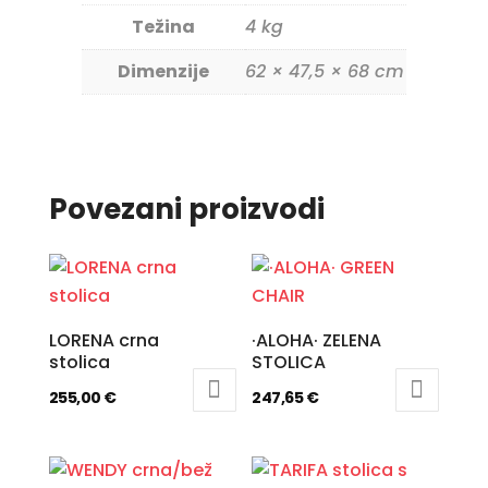
Težina
4 kg
Dimenzije
62 × 47,5 × 68 cm
Povezani proizvodi
LORENA crna
·ALOHA· ZELENA
stolica
STOLICA
255,00
€
247,65
€