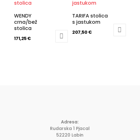
WENDY
TARIFA stolica
crna/bež
s jastukom
stolica
207,50
€
171,25
€
Adresa:
Rudarska 1 Pjacal
52220 Labin